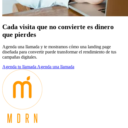
C
a
d
a
v
i
s
i
t
a
q
u
e
n
o
c
o
n
v
i
e
r
t
e
e
s
d
i
n
e
r
o
q
u
e
p
i
e
r
d
e
s
Agenda una llamada y te mostramos cómo una landing page
diseñada para convertir puede transformar el rendimiento de tus
campañas digitales.
Agenda tu llamada
Agenda una llamada