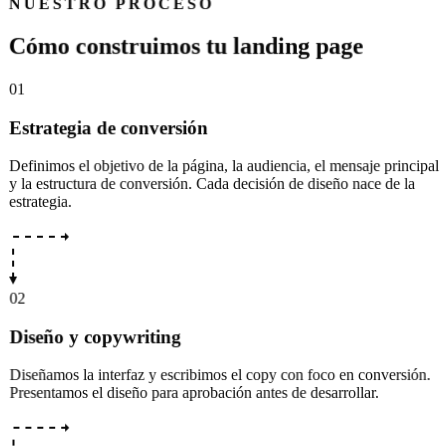
NUESTRO PROCESO
C
ó
m
o
c
o
n
s
t
r
u
i
m
o
s
t
u
l
a
n
d
i
n
g
p
a
g
e
01
Estrategia de conversión
Definimos el objetivo de la página, la audiencia, el mensaje principal
y la estructura de conversión. Cada decisión de diseño nace de la
estrategia.
02
Diseño y copywriting
Diseñamos la interfaz y escribimos el copy con foco en conversión.
Presentamos el diseño para aprobación antes de desarrollar.