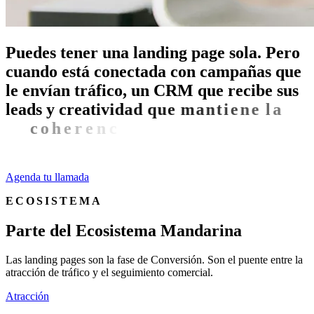
P
u
e
d
e
s
t
e
n
e
r
u
n
a
l
a
n
d
i
n
g
p
a
g
e
s
o
l
a
.
P
e
r
o
c
u
a
n
d
o
e
s
t
á
c
o
n
e
c
t
a
d
a
c
o
n
c
a
m
p
a
ñ
a
s
q
u
e
l
e
e
n
v
í
a
n
t
r
á
f
i
c
o
,
u
n
C
R
M
q
u
e
r
e
c
i
b
e
s
u
s
l
e
a
d
s
y
c
r
e
a
t
i
v
i
d
a
d
q
u
e
m
a
n
t
i
e
n
e
l
a
c
o
h
e
r
e
n
c
i
a
v
i
s
u
a
l
,
l
a
c
o
n
v
e
r
s
i
ó
n
s
e
m
u
l
t
i
p
l
i
c
a
.
Agenda tu llamada
ECOSISTEMA
P
a
r
t
e
d
e
l
E
c
o
s
i
s
t
e
m
a
M
a
n
d
a
r
i
n
a
Las landing pages son la fase de Conversión. Son el puente entre la
atracción de tráfico y el seguimiento comercial.
Atracción