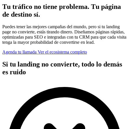
T
u
t
r
á
f
i
c
o
n
o
t
i
e
n
e
p
r
o
b
l
e
m
a
.
T
u
p
á
g
i
n
a
d
e
d
e
s
t
i
n
o
s
í
.
Puedes tener las mejores campañas del mundo, pero si tu landing
page no convierte, estás tirando dinero. Diseñamos páginas rápidas,
optimizadas para SEO e integradas con tu CRM para que cada visita
tenga la mayor probabilidad de convertirse en lead.
Agenda tu llamada
Ver el ecosistema completo
S
i
t
u
l
a
n
d
i
n
g
n
o
c
o
n
v
i
e
r
t
e
,
t
o
d
o
l
o
d
e
m
á
s
e
s
r
u
i
d
o