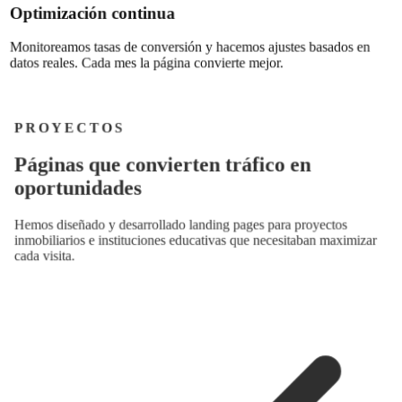
Optimización continua
Monitoreamos tasas de conversión y hacemos ajustes basados en
datos reales. Cada mes la página convierte mejor.
PROYECTOS
P
á
g
i
n
a
s
q
u
e
c
o
n
v
i
e
r
t
e
n
t
r
á
f
i
c
o
e
n
o
p
o
r
t
u
n
i
d
a
d
e
s
Hemos diseñado y desarrollado landing pages para proyectos
inmobiliarios e instituciones educativas que necesitaban maximizar
cada visita.