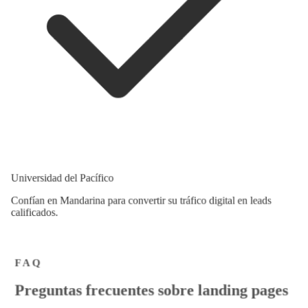
Universidad del Pacífico
Confían en Mandarina para convertir su tráfico digital en leads
calificados.
FAQ
P
r
e
g
u
n
t
a
s
f
r
e
c
u
e
n
t
e
s
s
o
b
r
e
l
a
n
d
i
n
g
p
a
g
e
s