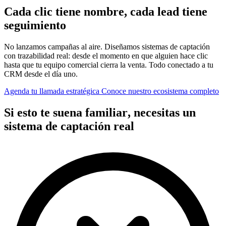
C
a
d
a
c
l
i
c
t
i
e
n
e
n
o
m
b
r
e
,
c
a
d
a
l
e
a
d
t
i
e
n
e
s
e
g
u
i
m
i
e
n
t
o
No lanzamos campañas al aire. Diseñamos sistemas de captación
con trazabilidad real: desde el momento en que alguien hace clic
hasta que tu equipo comercial cierra la venta. Todo conectado a tu
CRM desde el día uno.
Agenda tu llamada estratégica
Conoce nuestro ecosistema completo
S
i
e
s
t
o
t
e
s
u
e
n
a
f
a
m
i
l
i
a
r
,
n
e
c
e
s
i
t
a
s
u
n
s
i
s
t
e
m
a
d
e
c
a
p
t
a
c
i
ó
n
r
e
a
l