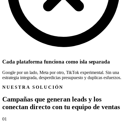
Cada plataforma funciona como isla separada
Google por un lado, Meta por otro, TikTok experimental. Sin una
estrategia integrada, desperdicias presupuesto y duplicas esfuerzos.
NUESTRA SOLUCIÓN
C
a
m
p
a
ñ
a
s
q
u
e
g
e
n
e
r
a
n
l
e
a
d
s
y
l
o
s
c
o
n
e
c
t
a
n
d
i
r
e
c
t
o
c
o
n
t
u
e
q
u
i
p
o
d
e
v
e
n
t
a
s
01