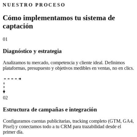
NUESTRO PROCESO
C
ó
m
o
i
m
p
l
e
m
e
n
t
a
m
o
s
t
u
s
i
s
t
e
m
a
d
e
c
a
p
t
a
c
i
ó
n
01
Diagnóstico y estrategia
Analizamos tu mercado, competencia y cliente ideal. Definimos
plataformas, presupuesto y objetivos medibles en ventas, no en clics.
02
Estructura de campañas e integración
Configuramos cuentas publicitarias, tracking completo (GTM, GA4,
Pixel) y conectamos todo a tu CRM para trazabilidad desde el
primer día.