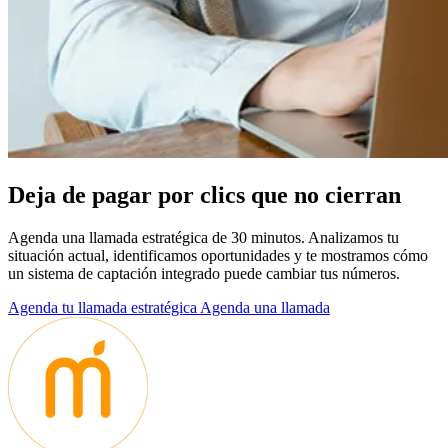
D
e
j
a
d
e
p
a
g
a
r
p
o
r
c
l
i
c
s
q
u
e
n
o
c
i
e
r
r
a
n
Agenda una llamada estratégica de 30 minutos. Analizamos tu
situación actual, identificamos oportunidades y te mostramos cómo
un sistema de captación integrado puede cambiar tus números.
Agenda tu llamada estratégica
Agenda una llamada