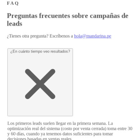
FAQ
P
r
e
g
u
n
t
a
s
f
r
e
c
u
e
n
t
e
s
s
o
b
r
e
c
a
m
p
a
ñ
a
s
d
e
l
e
a
d
s
¿Tienes otra pregunta? Escríbenos a
hola@mandarina.pe
¿En cuánto tiempo veo resultados?
Los primeros leads suelen llegar en la primera semana. La
optimización real del sistema (costo por venta cerrada) toma entre 30
y 60 días, cuando ya tenemos datos suficientes para tomar
decisiones basadas en ventas reales.