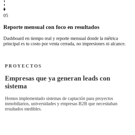
05
Reporte mensual con foco en resultados
Dashboard en tiempo real y reporte mensual donde la métrica
principal es tu costo por venta cerrada, no impresiones ni alcance.
PROYECTOS
E
m
p
r
e
s
a
s
q
u
e
y
a
g
e
n
e
r
a
n
l
e
a
d
s
c
o
n
s
i
s
t
e
m
a
Hemos implementado sistemas de captación para proyectos
inmobiliarios, universidades y empresas B2B que necesitaban
resultados medibles.