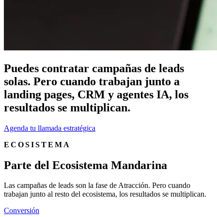
P
u
e
d
e
s
c
o
n
t
r
a
t
a
r
c
a
m
p
a
ñ
a
s
d
e
l
e
a
d
s
s
o
l
a
s
.
P
e
r
o
c
u
a
n
d
o
t
r
a
b
a
j
a
n
j
u
n
t
o
a
l
a
n
d
i
n
g
p
a
g
e
s
,
C
R
M
y
a
g
e
n
t
e
s
I
A
,
l
o
s
r
e
s
u
l
t
a
d
o
s
s
e
m
u
l
t
i
p
l
i
c
a
n
.
Agenda tu llamada estratégica
ECOSISTEMA
P
a
r
t
e
d
e
l
E
c
o
s
i
s
t
e
m
a
M
a
n
d
a
r
i
n
a
Las campañas de leads son la fase de Atracción. Pero cuando
trabajan junto al resto del ecosistema, los resultados se multiplican.
Conversión