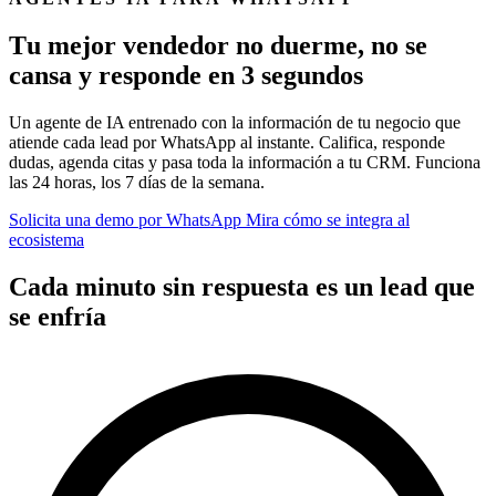
T
u
m
e
j
o
r
v
e
n
d
e
d
o
r
n
o
d
u
e
r
m
e
,
n
o
s
e
c
a
n
s
a
y
r
e
s
p
o
n
d
e
e
n
3
s
e
g
u
n
d
o
s
Un agente de IA entrenado con la información de tu negocio que
atiende cada lead por WhatsApp al instante. Califica, responde
dudas, agenda citas y pasa toda la información a tu CRM. Funciona
las 24 horas, los 7 días de la semana.
Solicita una demo por WhatsApp
Mira cómo se integra al
ecosistema
C
a
d
a
m
i
n
u
t
o
s
i
n
r
e
s
p
u
e
s
t
a
e
s
u
n
l
e
a
d
q
u
e
s
e
e
n
f
r
í
a