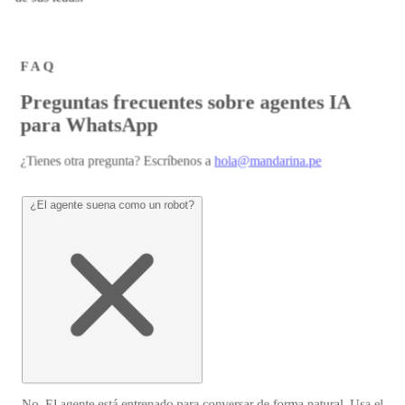
FAQ
P
r
e
g
u
n
t
a
s
f
r
e
c
u
e
n
t
e
s
s
o
b
r
e
a
g
e
n
t
e
s
I
A
p
a
r
a
W
h
a
t
s
A
p
p
¿Tienes otra pregunta? Escríbenos a
hola@mandarina.pe
¿El agente suena como un robot?
No. El agente está entrenado para conversar de forma natural. Usa el