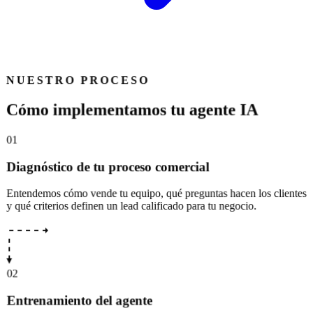
NUESTRO PROCESO
C
ó
m
o
i
m
p
l
e
m
e
n
t
a
m
o
s
t
u
a
g
e
n
t
e
I
A
01
Diagnóstico de tu proceso comercial
Entendemos cómo vende tu equipo, qué preguntas hacen los clientes
y qué criterios definen un lead calificado para tu negocio.
02
Entrenamiento del agente