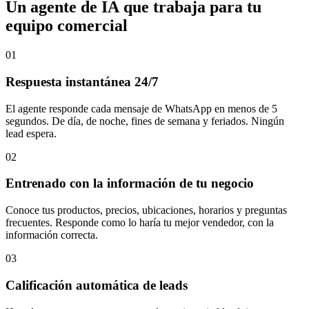
U
n
a
g
e
n
t
e
d
e
I
A
q
u
e
t
r
a
b
a
j
a
p
a
r
a
t
u
e
q
u
i
p
o
c
o
m
e
r
c
i
a
l
01
Respuesta instantánea 24/7
El agente responde cada mensaje de WhatsApp en menos de 5
segundos. De día, de noche, fines de semana y feriados. Ningún
lead espera.
02
Entrenado con la información de tu negocio
Conoce tus productos, precios, ubicaciones, horarios y preguntas
frecuentes. Responde como lo haría tu mejor vendedor, con la
información correcta.
03
Calificación automática de leads