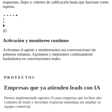
respuestas, flujos y criterios de calificación hasta que funcione como
esperas.
05
Activación y monitoreo continuo
Activamos el agente y monitoreamos sus conversaciones las
primeras semanas. Ajustamos y mejoramos continuamente
basándonos en conversaciones reales.
PROYECTOS
E
m
p
r
e
s
a
s
q
u
e
y
a
a
t
i
e
n
d
e
n
l
e
a
d
s
c
o
n
I
A
Hemos implementado agentes IA para empresas que reciben alto
volumen de leads y necesitan respuesta inmediata sin ampliar su
equipo comercial.