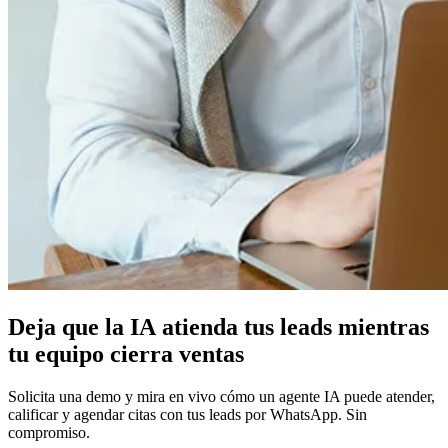
D
e
j
a
q
u
e
l
a
I
A
a
t
i
e
n
d
a
t
u
s
l
e
a
d
s
m
i
e
n
t
r
a
s
t
u
e
q
u
i
p
o
c
i
e
r
r
a
v
e
n
t
a
s
Solicita una demo y mira en vivo cómo un agente IA puede atender,
calificar y agendar citas con tus leads por WhatsApp. Sin
compromiso.