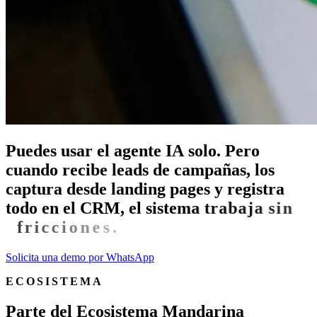
P
u
e
d
e
s
u
s
a
r
e
l
a
g
e
n
t
e
I
A
s
o
l
o
.
P
e
r
o
c
u
a
n
d
o
r
e
c
i
b
e
l
e
a
d
s
d
e
c
a
m
p
a
ñ
a
s
,
l
o
s
c
a
p
t
u
r
a
d
e
s
d
e
l
a
n
d
i
n
g
p
a
g
e
s
y
r
e
g
i
s
t
r
a
t
o
d
o
e
n
e
l
C
R
M
,
e
l
s
i
s
t
e
m
a
t
r
a
b
a
j
a
s
i
n
f
r
i
c
c
i
o
n
e
s
.
Solicita una demo por WhatsApp
ECOSISTEMA
P
a
r
t
e
d
e
l
E
c
o
s
i
s
t
e
m
a
M
a
n
d
a
r
i
n
a